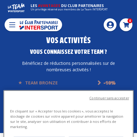
LES
AVANTAGES
DU CLUB PARTENAIRES
Un privilège réservé aux membres de La Team INTERSPORT
0
Pani
VOS ACTIVITÉS
VOUS CONNAISSEZ VOTRE TEAM ?
Bénéficiez de réductions personnalisées sur de
nombreuses activités !
TEAM BRONZE
-10%
TEAM ARGENT
-12%
Continuer sans accepter
TEAM OR
-15%
En cliquant sur « Accepter tous les cookies », vous acceptez le
Connectez-vous pour connaître votre statut
stockage de cookies sur votre appareil pour améliorer la navigation
sur le site, analyser son utilisation et contribuer à nos efforts de
marketing.