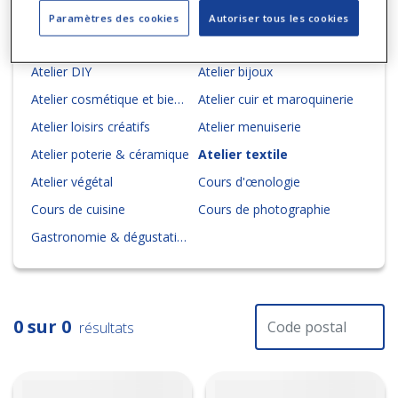
Paramètres des cookies
Autoriser tous les cookies
AQUATIQUE
AÉRIEN
COURS & ATELIERS
FORME & BI
Atelier DIY
Atelier bijoux
Atelier cosmétique et bien-être
Atelier cuir et maroquinerie
Atelier loisirs créatifs
Atelier menuiserie
Atelier poterie & céramique
Atelier textile
Atelier végétal
Cours d'œnologie
Cours de cuisine
Cours de photographie
Gastronomie & dégustation
0 sur 0
résultats