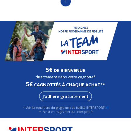
1
5€
DE BIENVENUE
directement dans votre cagnotte*
5€
CAGNOTTÉS À CHAQUE ACHAT**
J'adhère gratuitement
* Voir les conditions du programme de fidélité INTERSPORT
ici
** Achat en magasin et sur intersport.fr